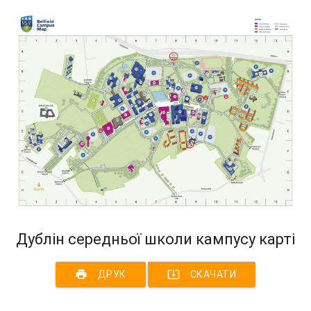
Дублін середньої школи кампусу карті
print
system_update_alt
ДРУК
СКАЧАТИ