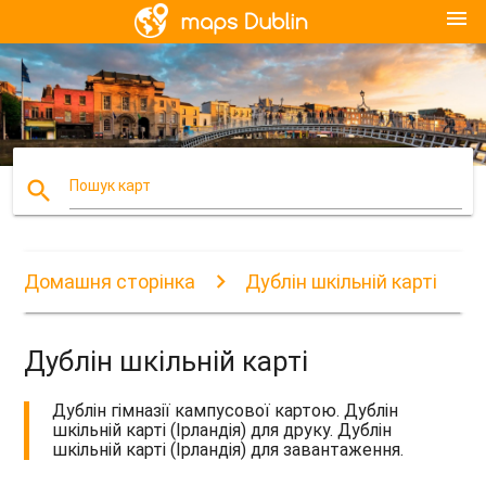
menu
search
Пошук карт
Домашня сторінка
Дублін шкільній карті
Дублін шкільній карті
Дублін гімназії кампусової картою. Дублін
шкільній карті (Ірландія) для друку. Дублін
шкільній карті (Ірландія) для завантаження.