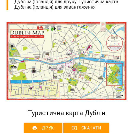
Дубліна (Ірландія) для друку. Туристична карта
Дубліна (Ірландія) для завантаження.
Туристична карта Дублін
print
system_update_alt
ДРУК
СКАЧАТИ