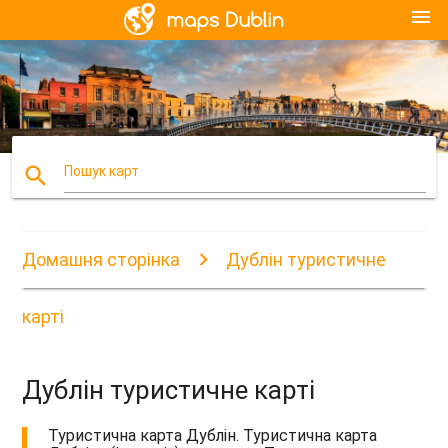
menu
search
Пошук карт
Домашня сторінка
Дублін туристичне
карті
Дублін туристичне карті
Туристична карта Дублін. Туристична карта